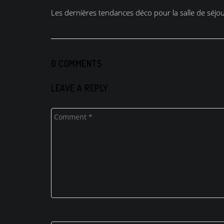
de
Les dernières tendances déco pour la salle de séjo
l’article
0 COMMENTS
LEAVE A REPLY