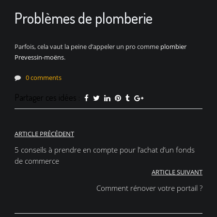
Problèmes de plomberie
Parfois, cela vaut la peine d’appeler un pro comme
plombier
Prevessin-moëns
.
0 comments
Partager ces idées :
Navigation
ARTICLE PRÉCÉDENT
de
5 conseils à prendre en compte pour l’achat d’un fonds
de commerce
l’article
ARTICLE SUIVANT
Comment rénover votre portail ?